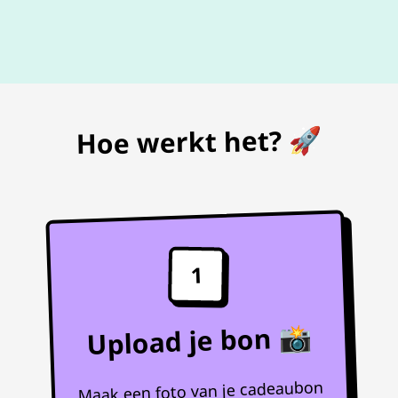
De beste
prijs
voor je bon
Hoe werkt het? 🚀
1
Upload je bon 📸
Maak een foto van je cadeaubon