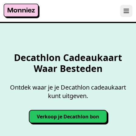
Overzicht accepterende
wink
Decathlon Cadeaukaart
Waar Besteden
Ontdek waar je je Decathlon cadeaukaart
kunt uitgeven.
Verkoop je Decathlon bon