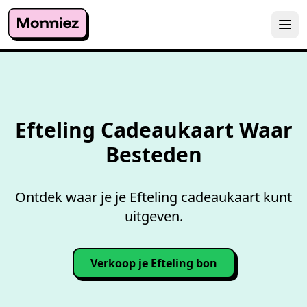
Overzicht accepterende
wink
Efteling Cadeaukaart Waar
Besteden
Ontdek waar je je Efteling cadeaukaart kunt
uitgeven.
Verkoop je Efteling bon