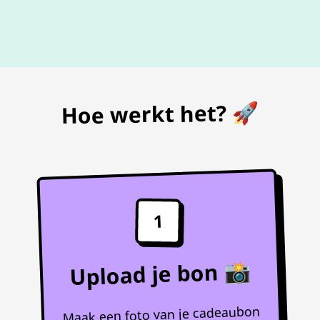
De beste
prijs
voor je bon
Hoe werkt het? 🚀
1
Upload je bon 📸
Maak een foto van je cadeaubon