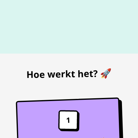
De beste
prijs
voor je bon
Hoe werkt het? 🚀
1