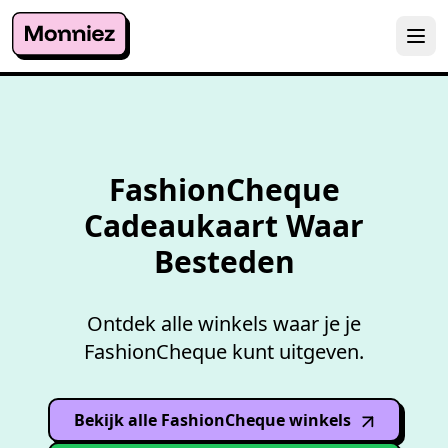
Overzicht accepterende
wink
FashionCheque
Cadeaukaart Waar
Besteden
Ontdek alle winkels waar je je
FashionCheque kunt uitgeven.
Bekijk alle FashionCheque winkels
(opens in
new window
)