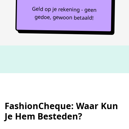
Geld op je rekening - geen
gedoe, gewoon betaald!
Niet goed,
geld terug
FashionCheque: Waar Kun
Je Hem Besteden?