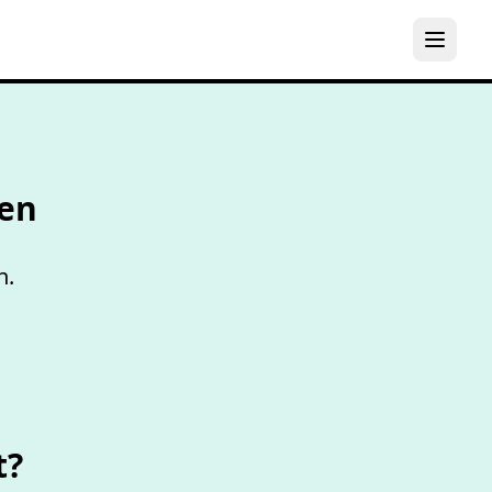
els
en
n.
t?