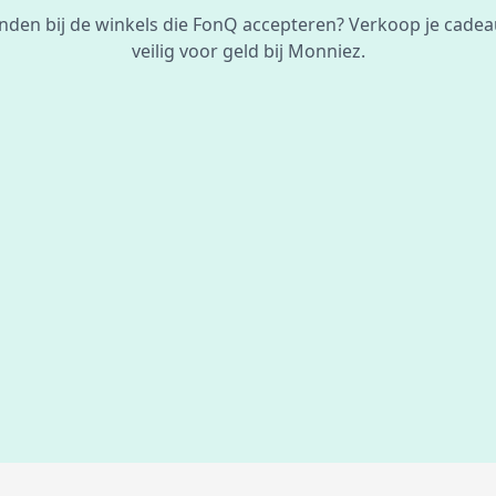
vinden bij de winkels die FonQ accepteren? Verkoop je cadea
veilig voor geld bij Monniez.
De beste
prijs
voor je bon