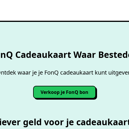
Overzicht accepterende
wink
onQ Cadeaukaart Waar Bested
ntdek waar je je FonQ cadeaukaart kunt uitgeve
Verkoop je FonQ bon
iever geld voor je cadeaukaar