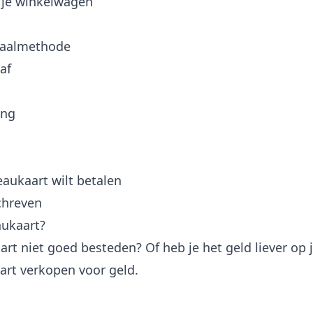
 je winkelwagen
etaalmethode
af
ing
eaukaart wilt betalen
chreven
aukaart?
rt niet goed besteden? Of heb je het geld liever op 
art verkopen voor geld.
→