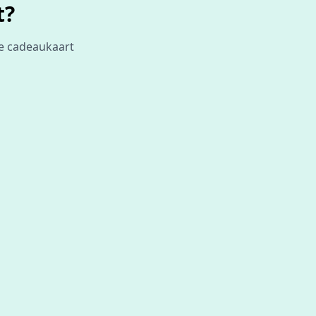
t?
je cadeaukaart