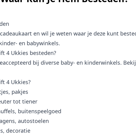
eden
 cadeaukaart en wil je weten waar je deze kunt bested
 kinder- en babywinkels.
ift 4 Ukkies besteden?
eaccepteerd bij diverse baby- en kinderwinkels. Bekijk
ft 4 Ukkies?
es, pakjes
ter tot tiener
ffels, buitenspeelgoed
gens, autostoelen
, decoratie