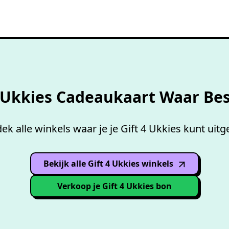
Overzicht accepterende
wink
4 Ukkies Cadeaukaart Waar Be
ek alle winkels waar je je Gift 4 Ukkies kunt uitg
Bekijk alle Gift 4 Ukkies winkels
(opens in
new window
)
Verkoop je Gift 4 Ukkies bon