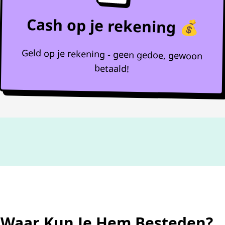
Cash op je rekening 💰
Geld op je rekening - geen gedoe, gewoon
betaald!
Niet goed,
geld terug
: Waar Kun Je Hem Besteden?