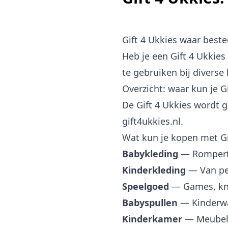
Gift 4 Ukkies waar best
Heb je een Gift 4 Ukkies
te gebruiken bij diverse
Overzicht: waar kun je G
De Gift 4 Ukkies wordt g
gift4ukkies.nl.
Wat kun je kopen met Gi
Babykleding
— Rompertj
Kinderkleding
— Van peu
Speelgoed
— Games, knu
Babyspullen
— Kinderwa
Kinderkamer
— Meubels