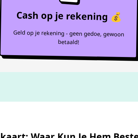
Cash op je rekening 💰
Geld op je rekening - geen gedoe, gewoon
betaald!
Niet goed,
geld terug
aart: Waar Kun Je Hem Best