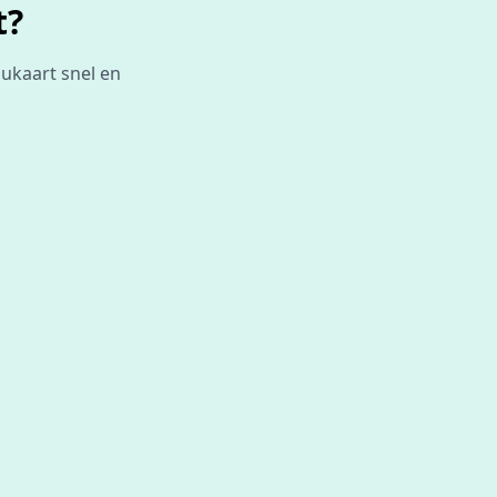
t?
aukaart snel en