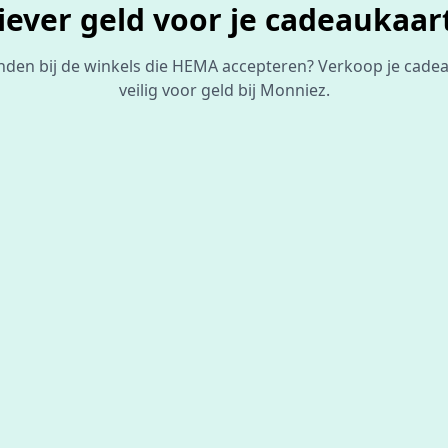
iever geld voor je cadeaukaar
inden bij de winkels die HEMA accepteren? Verkoop je cade
veilig voor geld bij Monniez.
De beste
prijs
voor je bon