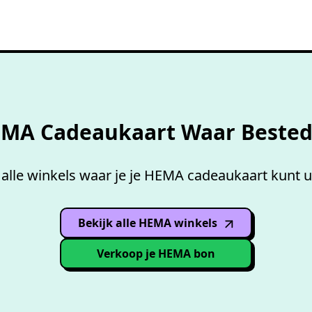
Overzicht accepterende
wink
MA Cadeaukaart Waar Beste
alle winkels waar je je HEMA cadeaukaart kunt u
Bekijk alle HEMA winkels
(opens in
new window
)
Verkoop je HEMA bon