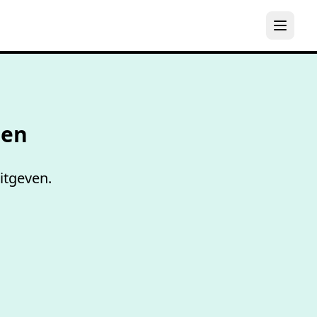
els
den
itgeven.