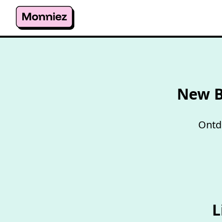
New B
Ontd
L