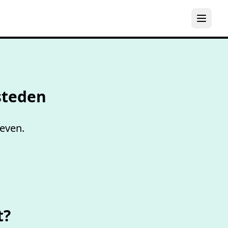
els
steden
even.
t?