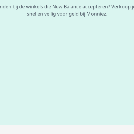
vinden bij de winkels die New Balance accepteren? Verkoop 
snel en veilig voor geld bij Monniez.
De beste
prijs
voor je bon