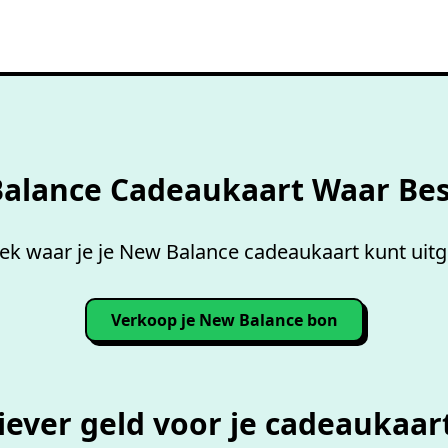
Overzicht accepterende
wink
alance Cadeaukaart Waar Be
ek waar je je New Balance cadeaukaart kunt uitg
Verkoop je New Balance bon
iever geld voor je cadeaukaar