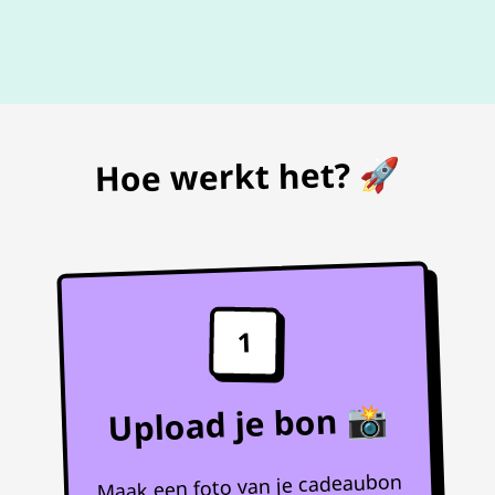
De beste
prijs
voor je bon
Hoe werkt het? 🚀
1
Upload je bon 📸
Maak een foto van je cadeaubon