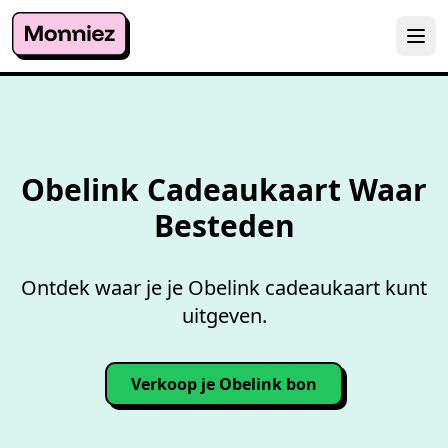
Overzicht accepterende
wink
Obelink Cadeaukaart Waar
Besteden
Ontdek waar je je Obelink cadeaukaart kunt
uitgeven.
Verkoop je Obelink bon