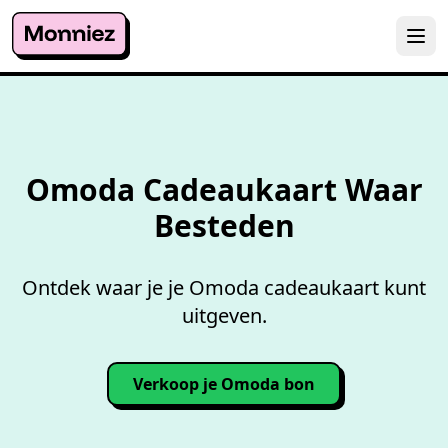
Overzicht accepterende
wink
Omoda Cadeaukaart Waar
Besteden
Ontdek waar je je Omoda cadeaukaart kunt
uitgeven.
Verkoop je Omoda bon