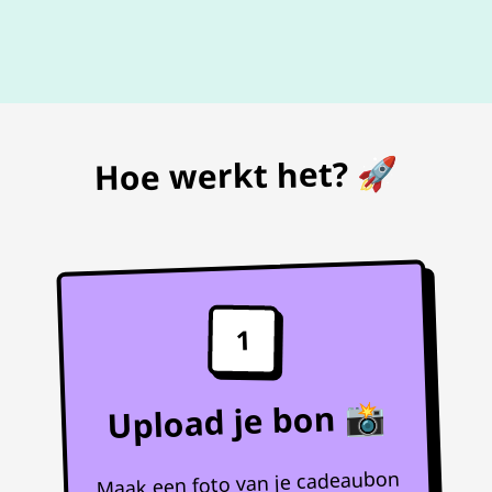
De beste
prijs
voor je bon
Hoe werkt het? 🚀
1
Upload je bon 📸
Maak een foto van je cadeaubon