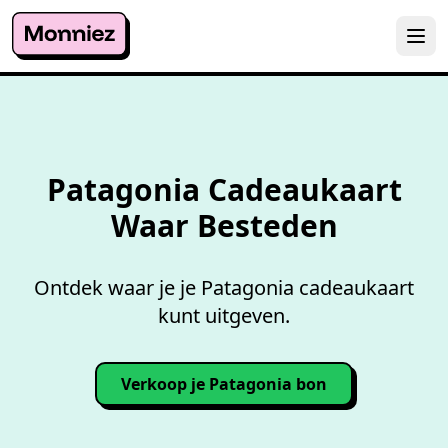
Overzicht accepterende
wink
Patagonia Cadeaukaart
Waar Besteden
Ontdek waar je je Patagonia cadeaukaart
kunt uitgeven.
Verkoop je Patagonia bon