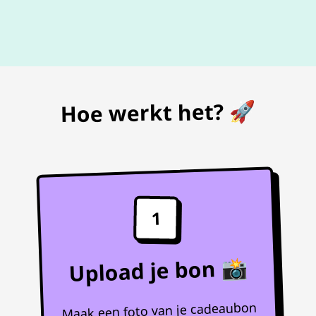
De beste
prijs
voor je bon
Hoe werkt het? 🚀
1
Upload je bon 📸
Maak een foto van je cadeaubon