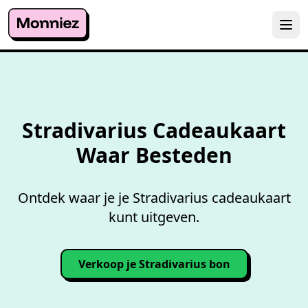
Overzicht accepterende
wink
Stradivarius Cadeaukaart
Waar Besteden
Ontdek waar je je Stradivarius cadeaukaart
kunt uitgeven.
Verkoop je Stradivarius bon