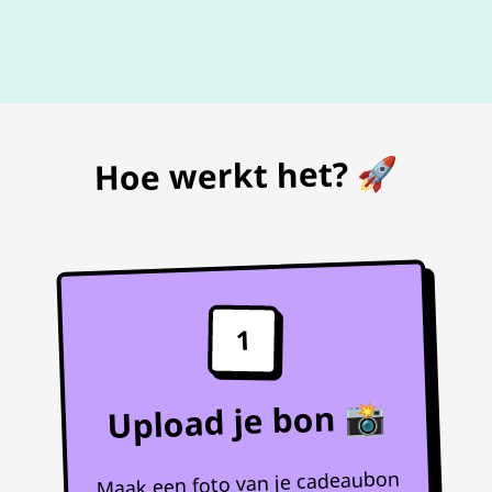
De beste
prijs
voor je bon
Hoe werkt het? 🚀
1
Upload je bon 📸
Maak een foto van je cadeaubon