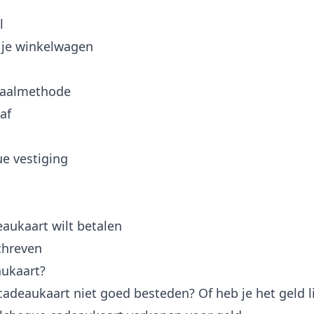
l
 je winkelwagen
etaalmethode
af
e vestiging
eaukaart wilt betalen
chreven
aukaart?
adeaukaart niet goed besteden? Of heb je het geld li