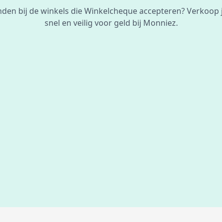
inden bij de winkels die Winkelcheque accepteren? Verkoop
snel en veilig voor geld bij Monniez.
De beste
prijs
voor je bon