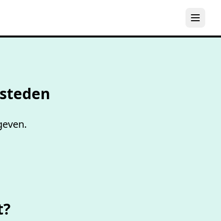
els
steden
geven.
t?