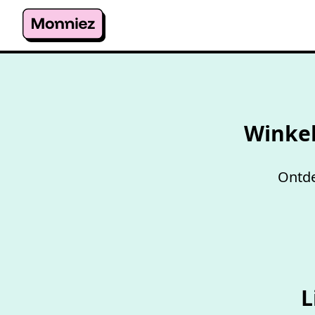
Winke
Ontde
L