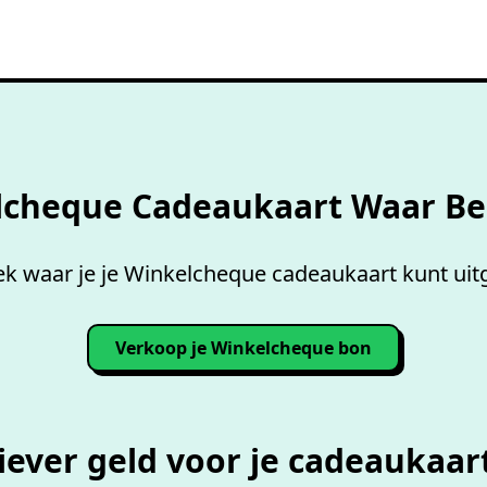
Overzicht accepterende
wink
lcheque Cadeaukaart Waar Be
k waar je je Winkelcheque cadeaukaart kunt uit
Verkoop je Winkelcheque bon
iever geld voor je cadeaukaar