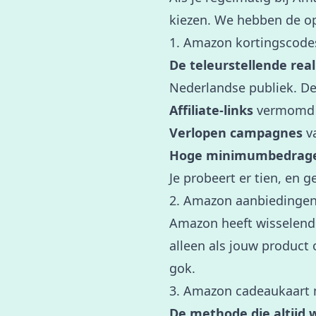
kiezen. We hebben de opt
1. Amazon kortingscod
De teleurstellende reali
Nederlandse publiek. De
Affiliate-links
vermomd a
Verlopen campagnes
va
Hoge minimumbedrag
Je probeert er tien, en 
2. Amazon aanbiedingen
Amazon heeft wisselende 
alleen als jouw product 
gok.
3. Amazon cadeaukaart
De methode die altijd 