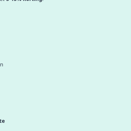
ën
te