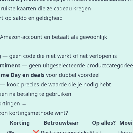
uikte kaarten die ze cadeau kregen
rt op saldo en geldigheid
e Amazon-account en betaalt als gewoonlijk
g
— geen code die niet werkt of net verlopen is
ortiment
— geen uitgeselecteerde productcategorie
ime Day en deals
voor dubbel voordeel
— koop precies de waarde die je nodig hebt
n na betaling te gebruiken
ortingen →
azon kortingsmethode wint?
Korting
Betrouwbaar
Op alles?
Moei
0%
❌ Bestaan nauwelijks
N.v.t.
Hoog