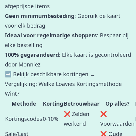
afgeprijsde items
Geen minimumbesteding
: Gebruik de kaart
voor elk bedrag
Ideaal voor regelmatige shoppers
: Bespaar bij
elke bestelling
100% gegarandeerd
: Elke kaart is gecontroleerd
door Monniez
➡️
Bekijk beschikbare kortingen →
Vergelijking: Welke Loavies Kortingsmethode
Wint?
Methode
Korting
Betrouwbaar
Op alles?
❌ Zelden
❌
Kortingscodes
0-10%
werkend
Voorwaarden
Sale/Last
❌ Oude