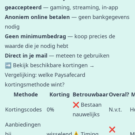
geaccepteerd
— gaming, streaming, in-app
Anoniem online betalen
— geen bankgegevens
nodig
Geen minimumbedrag
— koop precies de
waarde die je nodig hebt
Direct in je mail
— meteen te gebruiken
➡️
Bekijk beschikbare kortingen →
Vergelijking: welke Paysafecard
kortingsmethode wint?
Methode
Korting
Betrouwbaar
Overal?
M
❌ Bestaan
Kortingscodes
0%
N.v.t.
H
nauwelijks
Aanbiedingen
❌
bij
wisselend
⚠️ Timing
M