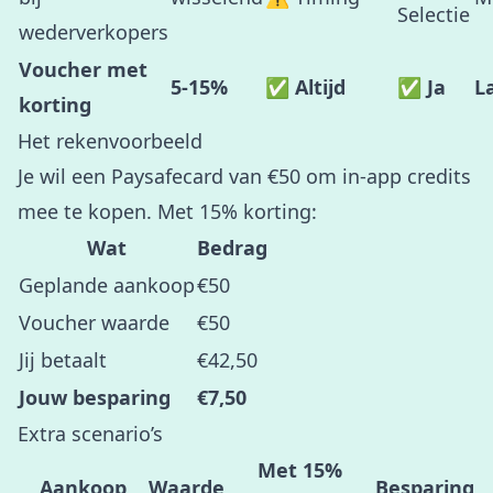
Selectie
wederverkopers
Voucher met
5-15%
✅ Altijd
✅ Ja
L
korting
Het rekenvoorbeeld
Je wil een Paysafecard van €50 om in-app credits
mee te kopen. Met 15% korting:
Wat
Bedrag
Geplande aankoop
€50
Voucher waarde
€50
Jij betaalt
€42,50
Jouw besparing
€7,50
Extra scenario’s
Met 15%
Aankoop
Waarde
Besparing