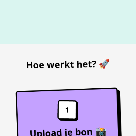
De beste
prijs
voor je bon
Hoe werkt het? 🚀
1
Upload je bon 📸