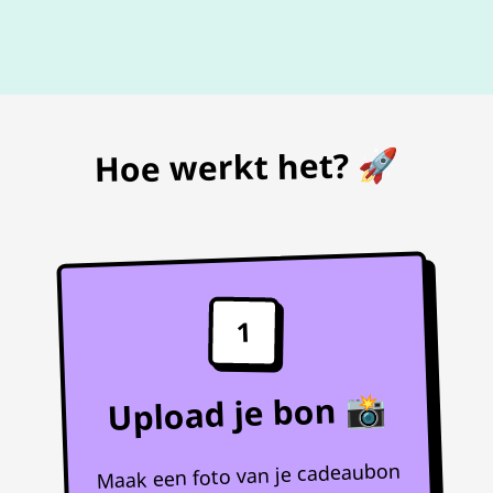
De beste
prijs
voor je bon
Hoe werkt het? 🚀
1
Upload je bon 📸
Maak een foto van je cadeaubon