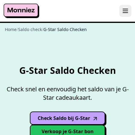
Home
/
Saldo check
/
G-Star Saldo Checken
Gratis
saldo checken
G-Star Saldo Checken
Check snel en eenvoudig het saldo van je G-
Star cadeaukaart.
Check Saldo bij G-Star
(opens in
new window
)
Verkoop je G-Star bon