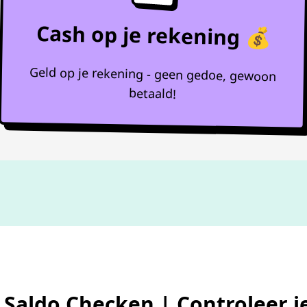
Cash op je rekening 💰
Geld op je rekening - geen gedoe, gewoon
betaald!
Niet goed,
geld terug
 Saldo Checken | Controleer j