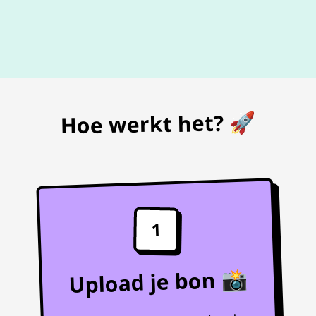
De beste
prijs
voor je bon
Hoe werkt het? 🚀
1
Upload je bon 📸