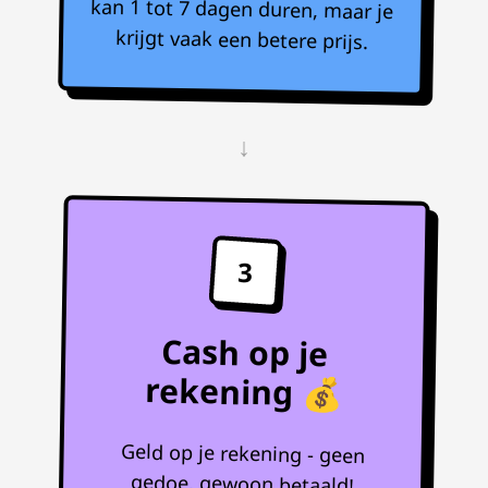
krijgt vaak een betere prijs.
↓
3
Cash op je
rekening 💰
Geld op je rekening - geen
gedoe, gewoon betaald!