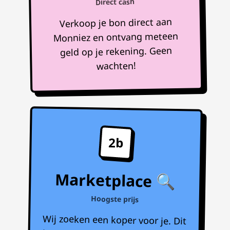
Direct cash
Verkoop je bon direct aan
Monniez en ontvang meteen
geld op je rekening. Geen
wachten!
2b
Marketplace 🔍
Hoogste prijs
Wij zoeken een koper voor je. Dit
kan 1 tot 7 dagen duren, maar je