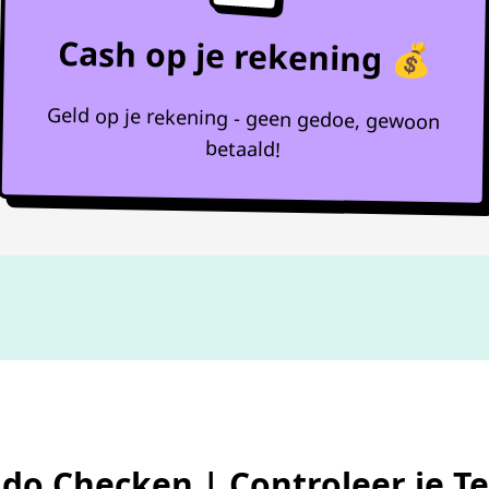
Cash op je rekening 💰
Geld op je rekening - geen gedoe, gewoon
betaald!
Niet goed,
geld terug
ldo Checken | Controleer je T