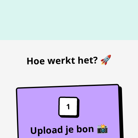
De beste
prijs
voor je bon
Hoe werkt het? 🚀
1
Upload je bon 📸