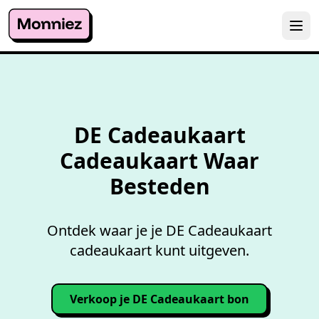
Overzicht accepterende
wink
DE Cadeaukaart
Cadeaukaart Waar
Besteden
Ontdek waar je je DE Cadeaukaart
cadeaukaart kunt uitgeven.
Verkoop je DE Cadeaukaart bon