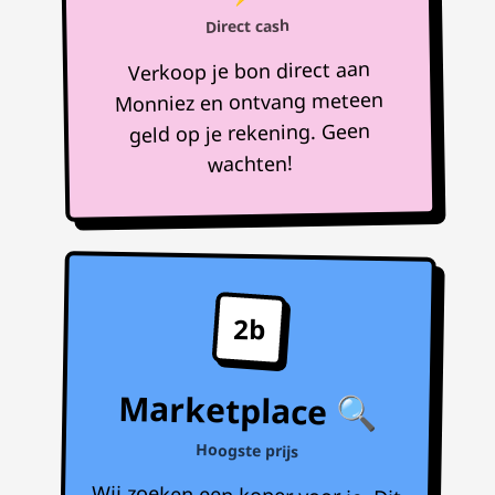
Direct cash
Verkoop je bon direct aan
Monniez en ontvang meteen
geld op je rekening. Geen
wachten!
2b
Marketplace 🔍
Hoogste prijs
Wij zoeken een koper voor je. Dit
kan 1 tot 7 dagen duren, maar je