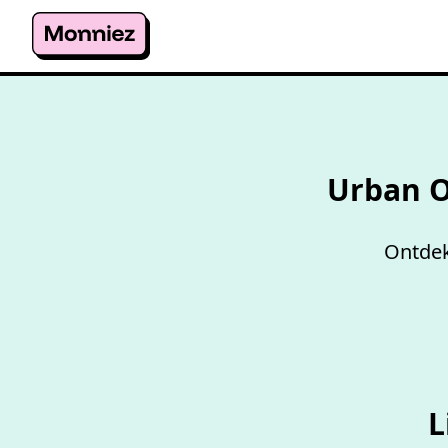
Urban O
Ontdek
L