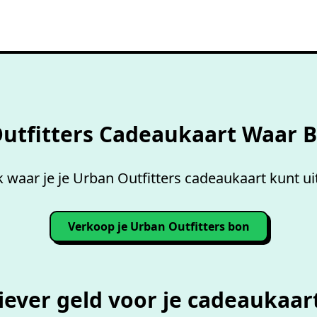
Overzicht accepterende
wink
utfitters Cadeaukaart Waar 
 waar je je Urban Outfitters cadeaukaart kunt ui
Verkoop je Urban Outfitters bon
iever geld voor je cadeaukaar