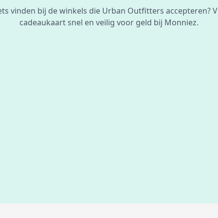
ets vinden bij de winkels die Urban Outfitters accepteren? 
cadeaukaart snel en veilig voor geld bij Monniez.
De beste
prijs
voor je bon