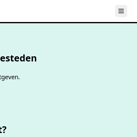
els
Besteden
tgeven.
t?