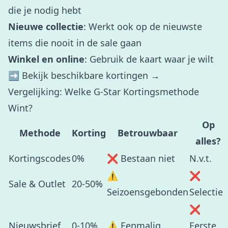
die je nodig hebt
Nieuwe collectie
: Werkt ook op de nieuwste
items die nooit in de sale gaan
Winkel en online
: Gebruik de kaart waar je wilt
➡️
Bekijk beschikbare kortingen →
Vergelijking: Welke G-Star Kortingsmethode
Wint?
Op
Methode
Korting
Betrouwbaar
alles?
Kortingscodes
0%
❌ Bestaan niet
N.v.t.
⚠️
❌
Sale & Outlet
20-50%
Seizoensgebonden
Selectie
❌
Nieuwsbrief
0-10%
⚠️ Eenmalig
Eerste